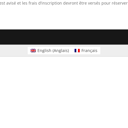
t avisé et les frais d’inscription devront être versés pour réserver
English
(
Anglais
)
Français